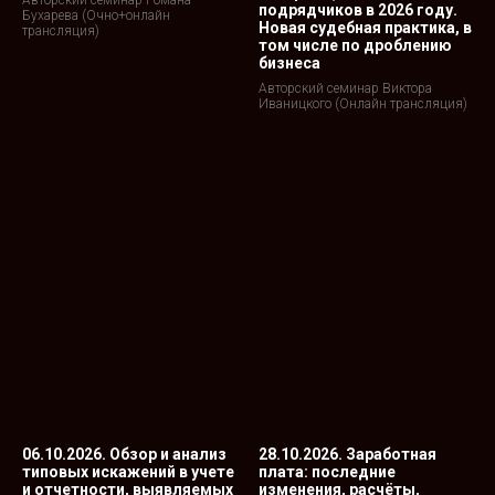
подрядчиков в 2026 году.
Бухарева (Очно+онлайн
Новая судебная практика, в
трансляция)
том числе по дроблению
бизнеса
Авторский семинар Виктора
Иваницкого (Онлайн трансляция)
06.10.2026. Обзор и анализ
28.10.2026. Заработная
типовых искажений в учете
плата: последние
и отчетности, выявляемых
изменения, расчёты,