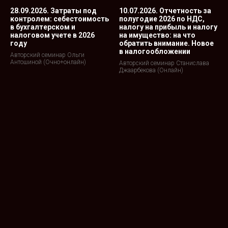
28.09.2026. Затраты под
10.07.2026. Отчетность за
контролем: себестоимость
полугодие 2026 по НДС,
в бухгалтерском и
налогу на прибыль и налогу
налоговом учете в 2026
на имущество: на что
году
обратить внимание. Новое
в налогообложении
Авторский семинар Ольги
Антошиной (Очно+онлайн)
Авторский семинар Станислава
Джаарбекова (Онлайн)