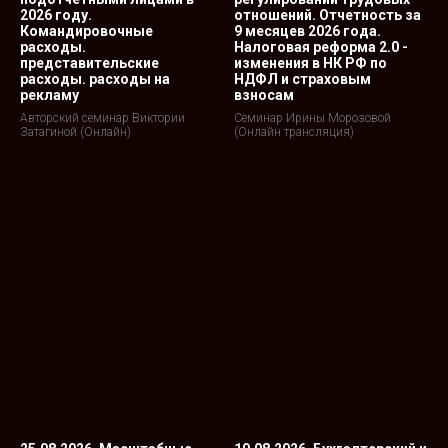
2026 году.
отношений. Отчетность за
Командировочные
9 месяцев 2026 года.
расходы.
Налоговая реформа 2.0 -
представительские
изменения в НК РФ по
расходы. расходы на
НДФЛ и страховым
рекламу
взносам
Авторский семинар Виктории
Семинар Ирины Морозовой
Затагиной (Онлайн)
(Онлайн трансляция)