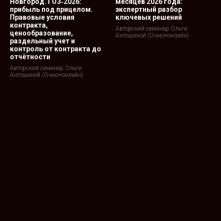
Новгород. ГОЗ‑2026:
месяцев 2026 года:
прибыль под прицелом.
экспертный разбор
Правовые условия
ключевых решений
контракта,
Авторский семинар Ольги
ценообразование,
Антошиной (Очно+онлайн)
раздельный учет и
контроль от контракта до
отчётности
Авторский семинар Ольги
Антошиной (Очно+онлайн)