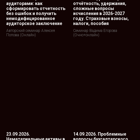
аудиторами: как
отчётность, удержания,
сформировать отчетность
сложные вопросы
без ошибок и получить
исчисления в 2026-2027
немодифицированное
году. Страховые взносы,
аудиторское заключение
налоги, пособия
Авторский семинар Алексея
Семинар Вадима Егорова
Попова (Онлайн)
(Очно+онлайн)
23.09.2026.
14.09.2026. Проблемные
Нематериальные активы в
вопросы бухгалтерского