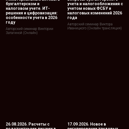
бухгалтерском и
учета и налогообложения с
налоговом учете. ИТ-
учетом новых ФСБУ и
решения и цифровизация:
налоговых изменений 2026
особенности учета в 2026
года
году
Авторский семинар Виктора
Иваницкого (Онлайн трансляция)
Авторский семинар Виктории
Затагиной (Онлайн)
26.08.2026. Расчеты с
17.09.2026. Новое в
подотчетными лицами в
регулировании трудовых