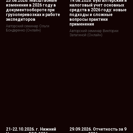
25.08.2026. Масштабные
19.08.2026. Бухгалтерский и
изменения в 2026 году в
налоговый учет основных
документообороте при
средств в 2026 году: новые
грузоперевозках и работе
подходы и сложные
экспедиторов
вопросы практики
применения
Авторский семинар Ольги
Бондаренко (Онлайн)
Авторский семинар Виктории
Затагиной (Онлайн)
21-22.10.2026. г. Нижний
29.09.2026. Отчетность за 9