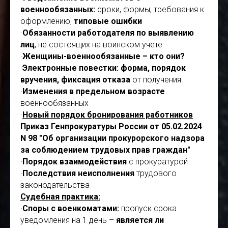
военнообязанных:
сроки, формы, требования к
оформлению,
типовые ошибки
·
Обязанности работодателя по выявлению
лиц
, не состоящих на воинском учете.
·
Женщины-военнообязанные – кто они?
·
Электронные повестки: форма, порядок
вручения, фиксация отказа
от получения.
·
Изменения в предельном возрасте
военнообязанных
·
Новый порядок бронирования работников
Приказ Генпрокуратуры России от 05.02.2024
N 98 "Об организации прокурорского надзора
за соблюдением трудовых прав граждан"
·
Порядок взаимодействия
с прокуратурой
·
Последствия неисполнения
трудового
законодательства
Судебная практика:
·
Споры с военкоматами:
пропуск срока
уведомления на 1 день –
является ли