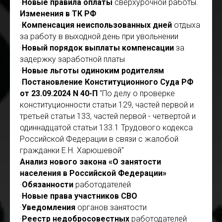
·
Новые правила оплаты
сверхурочной работы.
Изменения в ТК РФ
·
Компенсация неиспользованных дней
отдыха
за работу в выходной день при увольнении
·
Новый порядок выплаты компенсации
за
задержку заработной платы
·
Новые льготы одиноким родителям
·
Постановление Конституционного Суда РФ
от 23.09.2024 N 40-П
"По делу о проверке
конституционности статьи 129, частей первой и
третьей статьи 133, частей первой - четвертой и
одиннадцатой статьи 133.1 Трудового кодекса
Российской Федерации в связи с жалобой
гражданки Е.Н. Харюшевой"
Анализ нового закона «О занятости
населения в Российской Федерации»
·
Обязанности
работодателей
·
Новые права участников СВО
·
Уведомления
органов занятости
·
Реестр недобросовестных
работодателей